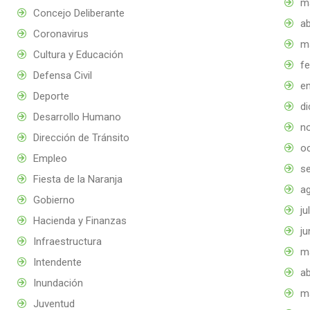
m
Concejo Deliberante
ab
Coronavirus
m
Cultura y Educación
f
Defensa Civil
e
Deporte
d
Desarrollo Humano
n
Dirección de Tránsito
o
Empleo
s
Fiesta de la Naranja
a
Gobierno
ju
Hacienda y Finanzas
ju
Infraestructura
m
Intendente
ab
Inundación
m
Juventud