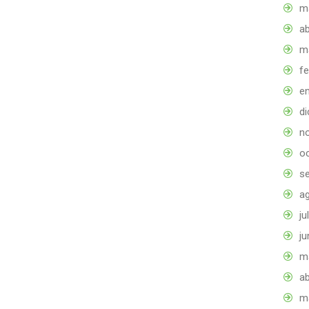
m
ab
m
f
e
d
n
o
s
a
ju
ju
m
ab
m