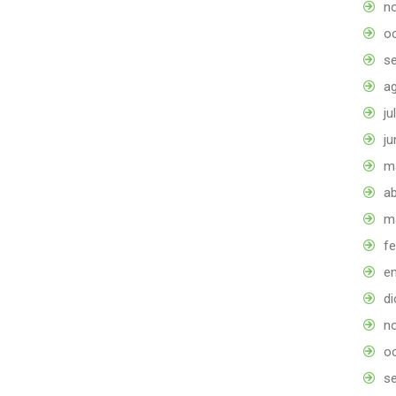
n
o
s
a
ju
ju
m
ab
m
f
e
d
n
o
s