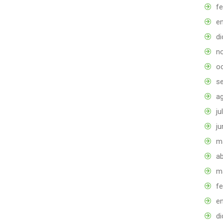
f
e
d
n
o
s
a
ju
ju
m
ab
m
f
e
d