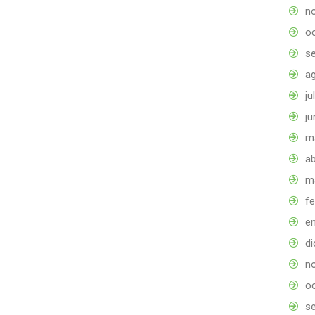
n
o
s
a
ju
ju
m
ab
m
f
e
d
n
o
s