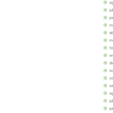
a
ju
ju
m
ab
m
f
e
d
n
o
s
a
ju
ju