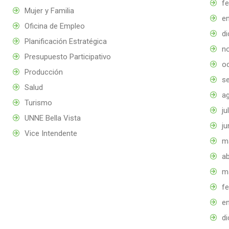
f
Mujer y Familia
e
Oficina de Empleo
d
Planificación Estratégica
n
Presupuesto Participativo
o
Producción
s
Salud
a
Turismo
ju
UNNE Bella Vista
ju
Vice Intendente
m
ab
m
f
e
d