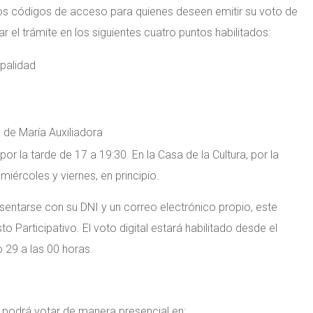
s códigos de acceso para quienes deseen emitir su voto de
r el trámite en los siguientes cuatro puntos habilitados:
ipalidad
M de María Auxiliadora
por la tarde de 17 a 19:30. En la Casa de la Cultura, por la
 miércoles y viernes, en principio.
esentarse con su DNI y un correo electrónico propio, este
o Participativo. El voto digital estará habilitado desde el
 29 a las 00 horas.
 podrá votar de manera presencial en: