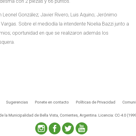
desma con 2 piezas y 66 puntos.
 Leonel González; Javier Rivero, Luis Aquino; Jerónimo
argas. Sobre el mediodía la intendente Noelia Bazzi junto a
mios; oportunidad en que se realizaron además los
squera.
Sugerencias
Ponete en contacto
Políticas de Privacidad
Comunic
 de la Municipalidad de Bella Vista, Corrientes, Argentina.
Licencia: CC-4.0 (199