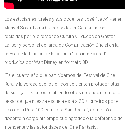
Los estudiantes rurales y sus docentes José “Jack” Karlen,
Marisol Sosa, Ivana Oviedo y Javier García fueron
recibidos por el director de Cultura y Educación Gastón
Lanser y personal del área de Comunicación Oficial en la
previa de la función de la película “Los increíbles II”
producida por Walt Disney en formato 3D.
“Es el cuarto año que participamos del Festival de Cine
Rural y la verdad que los chicos se sienten protagonistas
de su lugar. Estamos recibiendo otros reconocimientos a
pesar de que nuestra escuela está a 30 kilómetros por el
ripio de la Ruta 100 camino a San Roque”, comentó el
docente a cargo al tiempo que agradeció la deferencia del
intendente y las autoridades del Cine Fantasio.