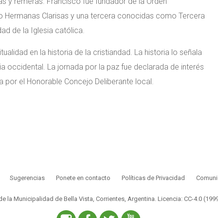
as y remeras. Francisco fue fundador de la Orden
 Hermanas Clarisas y una tercera conocidas como Tercera
ad de la Iglesia católica.
ualidad en la historia de la cristiandad. La historia lo señala
ia occidental. La jornada por la paz fue declarada de interés
por el Honorable Concejo Deliberante local.
Sugerencias
Ponete en contacto
Políticas de Privacidad
Comunic
 de la Municipalidad de Bella Vista, Corrientes, Argentina.
Licencia: CC-4.0 (199