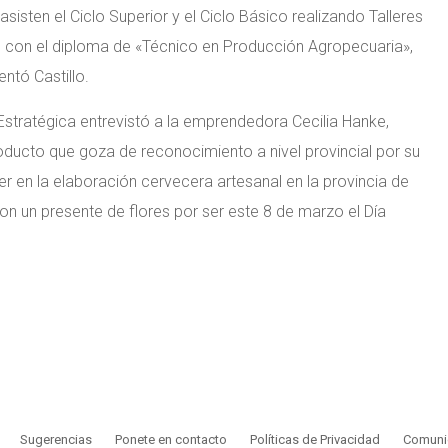
sisten el Ciclo Superior y el Ciclo Básico realizando Talleres
n con el diploma de «Técnico en Producción Agropecuaria»,
ntó Castillo.
 Estratégica entrevistó a la emprendedora Cecilia Hanke,
oducto que goza de reconocimiento a nivel provincial por su
r en la elaboración cervecera artesanal en la provincia de
ó con un presente de flores por ser este 8 de marzo el Día
Sugerencias
Ponete en contacto
Políticas de Privacidad
Comunic