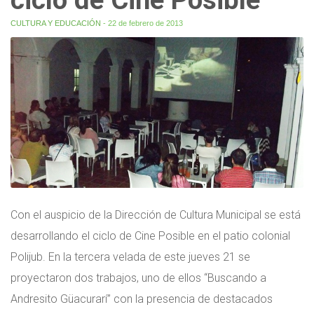
CULTURA Y EDUCACIÓN
- 22 de febrero de 2013
Con el auspicio de la Dirección de Cultura Municipal se está
desarrollando el ciclo de Cine Posible en el patio colonial
Polijub. En la tercera velada de este jueves 21 se
proyectaron dos trabajos, uno de ellos “Buscando a
Andresito Güacurarí” con la presencia de destacados