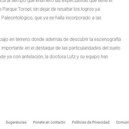
tica al tiempo que enumeró las expectativas que tiene el
Parque Toropí; sin dejar de resaltar los logros ya
Paleontológico, que ya se halla incorporado a las
trabajo en terreno donde además de descubrir la escenografía
d importante en el destaque de las particularidades del suelo
onde ya con antelación, la doctora Lutz y su equipo han
Sugerencias
Ponete en contacto
Políticas de Privacidad
Comunic