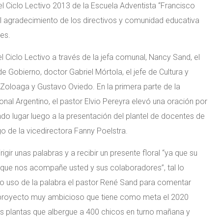
 Ciclo Lectivo 2013 de la Escuela Adventista “Francisco
 el agradecimiento de los directivos y comunidad educativa
ses.
el Ciclo Lectivo a través de la jefa comunal, Nancy Sand, el
de Gobierno, doctor Gabriel Mórtola, el jefe de Cultura y
 Zoloaga y Gustavo Oviedo. En la primera parte de la
al Argentino, el pastor Elvio Pereyra elevó una oración por
do lugar luego a la presentación del plantel de docentes de
go de la vicedirectora Fanny Poelstra.
igir unas palabras y a recibir un presente floral “ya que su
que nos acompañe usted y sus colaboradores”, tal lo
zo uso de la palabra el pastor René Sand para comentar
un proyecto muy ambicioso que tiene como meta el 2020
s plantas que albergue a 400 chicos en turno mañana y