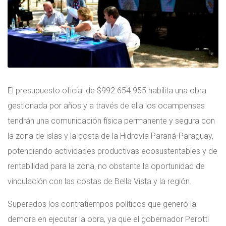
El presupuesto oficial de $992.654.955 habilita una obra
gestionada por años y a través de ella los ocampenses
tendrán una comunicación física permanente y segura con
la zona de islas y la costa de la Hidrovía Paraná-Paraguay,
potenciando actividades productivas ecosustentables y de
rentabilidad para la zona, no obstante la oportunidad de
vinculación con las costas de Bella Vista y la región.
Superados los contratiempos políticos que generó la
demora en ejecutar la obra, ya que el gobernador Perotti