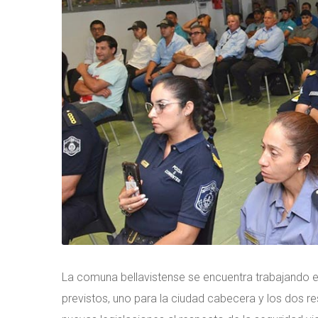
La comuna bellavistense se encuentra trabajando e
previstos, uno para la ciudad cabecera y los dos r